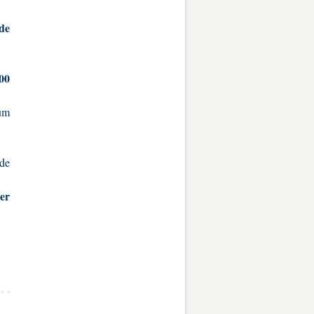
de
00
 um
 de
er