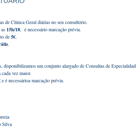
ITUÁRIO
s de Clínica Geral diárias no seu consultório.
15h/18
e as
,
é necessário marcação prévia.
5€
to de
.
rátis
.
es, disponibilizamos um conjunto alargado de Consultas de Especialidad
 cada vez maior.
€
e é necessárioa marcação prévia.
orreia
 Silva